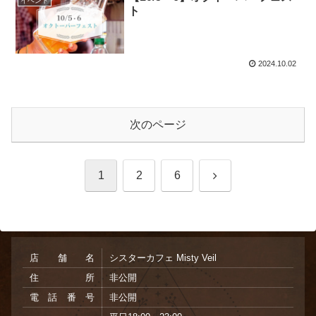
イベント
ト
2024.10.02
次のページ
次
1
2
6
へ
店舗名
シスターカフェ Misty Veil
住所
非公開
電話番号
非公開