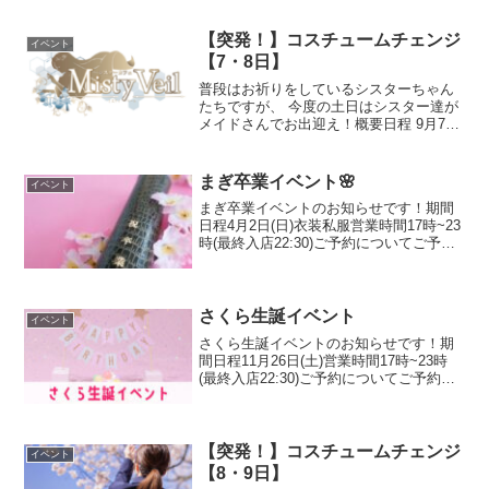
7日(日)の2日間で開催営業時間6日(土)17
時~23時(最終入店22:30)7...
【突発！】コスチュームチェンジ
イベント
【7・8日】
普段はお祈りをしているシスターちゃん
たちですが、 今度の土日はシスター達が
メイドさんでお出迎え！概要日程 9月7
日・8日 営業時間 17時~23時(最終入店
22:00)ご予約について 突発イベントのた
めコースはございません。 お席のみのご
まぎ卒業イベント🌸
イベント
予...
まぎ卒業イベントのお知らせです！期間
日程4月2日(日)衣装私服営業時間17時~23
時(最終入店22:30)ご予約についてご予約
はコースのみ。〖通常コース〗1時間飲み
放題オプション ２つ¥4,900(¥5,630サ税
込)〖みんなで乾杯コース〗...
さくら生誕イベント
イベント
さくら生誕イベントのお知らせです！期
間日程11月26日(土)営業時間17時~23時
(最終入店22:30)ご予約についてご予約は
コースのみ。〖通常コース〗1h飲み放題
オプション２つ(ドリンクorチェキ)
¥4,900(¥5,630サ税込)〖BD...
【突発！】コスチュームチェンジ
イベント
【8・9日】