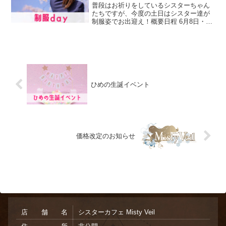
普段はお祈りをしているシスターちゃん
たちですが、今度の土日はシスター達が
制服姿でお出迎え！概要日程 6月8日・9
日 営業時間 17時~23時(最終入店22:00)ご
予約について 突発イベントのためコース
はございません。 お席のみのご予約と
な...
ひめの生誕イベント
価格改定のお知らせ
店舗名
シスターカフェ Misty Veil