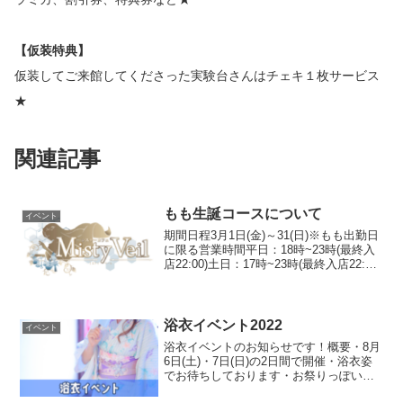
【仮装特典】
仮装してご来館してくださった実験台さんはチェキ１枚サービス
★
関連記事
もも生誕コースについて
イベント
期間日程3月1日(金)～31(日)※もも出勤日
に限る営業時間平日：18時~23時(最終入
店22:00)土日：17時~23時(最終入店22:00)
ご予約についてお得な生誕コースござい
ます。（３月の期間内・もも出勤日の
み）ご予約なしでもOKです...
浴衣イベント2022
イベント
浴衣イベントのお知らせです！概要・8月
6日(土)・7日(日)の2日間で開催・浴衣姿
でお待ちしております・お祭りっぽいフ
ードと夏っぽいドリンク期間8月6日(土)・